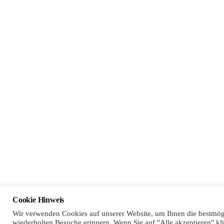
Konta
Wieczo
Sonnens
97256 
Telefo
Fax:
+
E-Mail
Cookie Hinweis
Wir verwenden Cookies auf unserer Website, um Ihnen die bestmögl
wiederholten Besuche erinnern. Wenn Sie auf "Alle akzeptieren" k