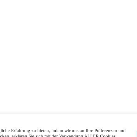
kt
Social Media
rek Fliesen GmbH
traße 9
Geroldshausen-Moos
Sponsoring
nnummer:
+49 (0)931 2051842
49 (0)931 2051843
:
info@wieczorek-fliesen.de
Öffnungszeiten:
Mo.-Do.: 08:00 – 16:00 Uhr | Fr.: 08:00 – 14:00 Uhr
iche Erfahrung zu bieten, indem wir uns an Ihre Präferenzen und
Impressum
|
AGBs
|
Datenschutzerklärung
licken, erklären Sie sich mit der Verwendung ALLER Cookies